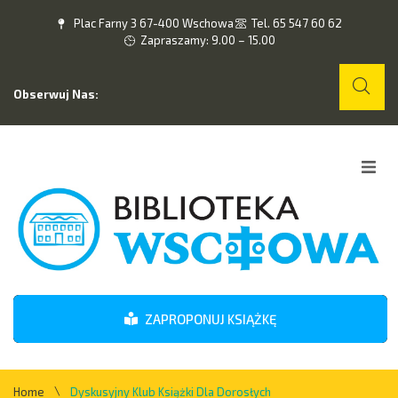
Plac Farny 3 67-400 Wschowa
Tel. 65 547 60 62
Zapraszamy: 9.00 – 15.00
Obserwuj Nas:
Home
O nas
Wydarzenia
ZAPROPONUJ KSIĄŻKĘ
Kontakt
\
Home
Dyskusyjny Klub Książki Dla Dorosłych