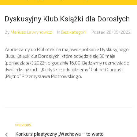
Dyskusyjny Klub Książki dla Dorosłych
By
Mariusz Ławrynowicz
In
Bez kategorii
Posted
28/05/2022
Zapraszamy do Biblioteki na majowe spotkanie Dyskusyjnego
Klubu Książki dla Dorosłych, które odbędzie się 30 maja
(poniedziałek) 2022r. o godzinie 16.00. Będziemy rozmawiać o
dwóch książkach: „Kiedyś się odnajdziemy” Gabrieli Gargaś i
„Piętno” Przemysława Piotrowskiego.
PREVIOUS
Konkurs plastyczny „Wschowa – to warto