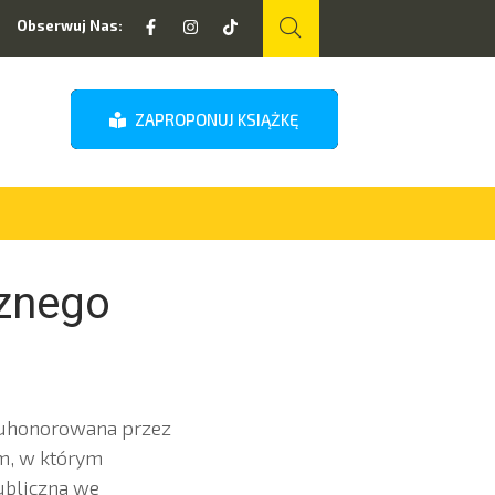
Obserwuj Nas:
ZAPROPONUJ KSIĄŻKĘ
cznego
a uhonorowana przez
em, w którym
Publiczna we