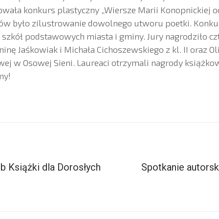
ała konkurs plastyczny „Wiersze Marii Konopnickiej oc
ów było zilustrowanie dowolnego utworu poetki. Konku
II szkół podstawowych miasta i gminy. Jury nagrodziło cz
oninę Jaśkowiak i Michała Cichoszewskiego z kl. II oraz Ol
wej w Osowej Sieni. Laureaci otrzymali nagrody książk
my!
b Książki dla Dorosłych
Spotkanie autors