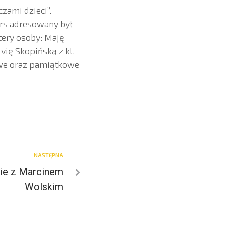
zami dzieci”.
rs adresowany był
tery osoby: Maję
ivię Skopińską z kl.
owe oraz pamiątkowe
NASTĘPNA
kie z Marcinem
Wolskim