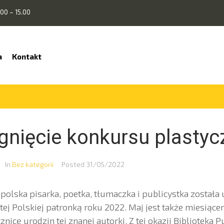
00 – 15.00
a
Kontakt
gnięcie konkursu plasty
In
Bez kategorii
Posted
31/05/2022
polska pisarka, poetka, tłumaczka i publicystka został
ej Polskiej patronką roku 2022. Maj jest także miesiąc
nicę urodzin tej znanej autorki. Z tej okazji Biblioteka 