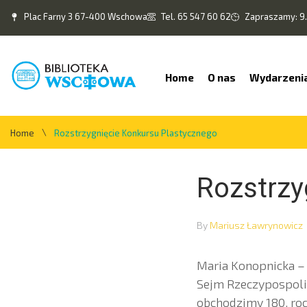
Plac Farny 3 67-400 Wschowa
Tel. 65 547 60 62
Zapraszamy: 9.
Home
O nas
Wydarzeni
\
Home
Rozstrzygnięcie Konkursu Plastycznego
Rozstrzy
By
Mariusz Ławrynowicz
Maria Konopnicka – 
Sejm Rzeczypospolit
obchodzimy 180. rocz