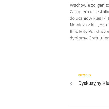
Wschowie zorganizow
Zadaniem uczestnik
do uczniów klas I-I
Nowicką z kl. I, Ant
III Szkoły Podstawo
dyplomy. Gratuluje
PREVIOUS
Dyskusyjny Klu