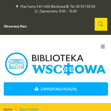
Plac Farny 3 67-400 Wschowa
Tel. 65 547 60 62
Zapraszamy: 9.00 – 15.00
Obserwuj Nas:
Home
O nas
Wydarzenia
ZAPROPONUJ KSIĄŻKĘ
Kontakt
\
Home
Dzień Kobiet