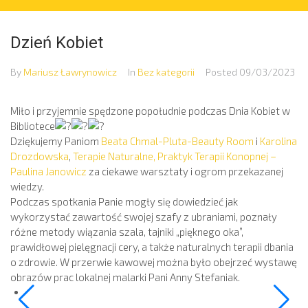
Dzień Kobiet
By
Mariusz Ławrynowicz
In
Bez kategorii
Posted
09/03/2023
Miło i przyjemnie spędzone popołudnie podczas Dnia Kobiet w
Bibliotece
Dziękujemy Paniom
Beata Chmal-Pluta-Beauty Room
i
Karolina
Drozdowska
,
Terapie Naturalne, Praktyk Terapii Konopnej –
Paulina Janowicz
za ciekawe warsztaty i ogrom przekazanej
wiedzy.
Podczas spotkania Panie mogły się dowiedzieć jak
wykorzystać zawartość swojej szafy z ubraniami, poznały
różne metody wiązania szala, tajniki „pięknego oka”,
prawidłowej pielęgnacji cery, a także naturalnych terapii dbania
o zdrowie. W przerwie kawowej można było obejrzeć wystawę
obrazów prac lokalnej malarki Pani Anny Stefaniak.