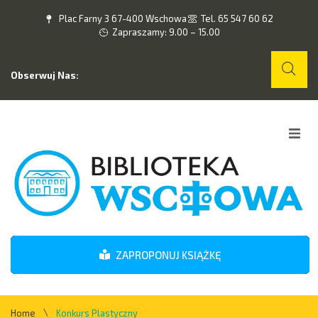
Plac Farny 3 67-400 Wschowa
Tel. 65 547 60 62
Zapraszamy: 9.00 – 15.00
Obserwuj Nas:
Home
O nas
Wydarzenia
ZAPROPONUJ KSIĄŻKĘ
Kontakt
\
Home
Konkurs Plastyczny