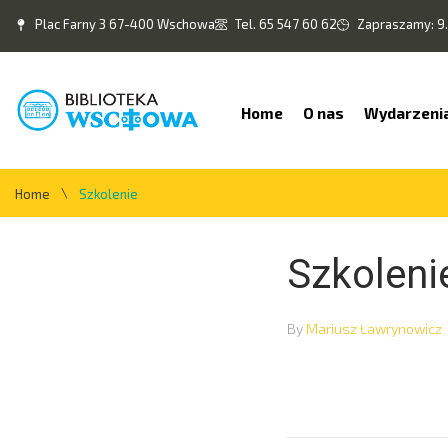
Plac Farny 3 67-400 Wschowa
Tel. 65 547 60 62
Zapraszamy: 9.
Home
O nas
Wydarzeni
\
Home
Szkolenie
Szkoleni
By
Mariusz Ławrynowicz