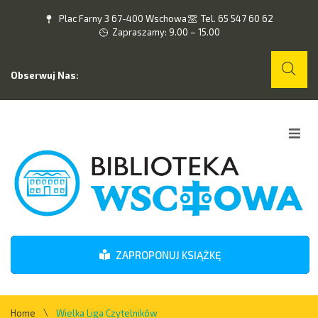
Plac Farny 3 67-400 Wschowa
Tel. 65 547 60 62
Zapraszamy: 9.00 – 15.00
Obserwuj Nas:
Home
O nas
Wydarzenia
ZAPROPONUJ KSIĄŻKĘ
Kontakt
\
Home
Wielka Liga Czytelników