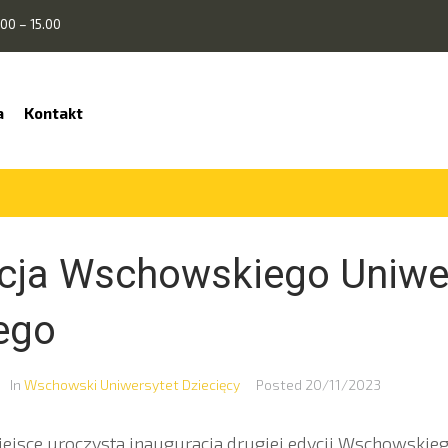
00 – 15.00
a
Kontakt
cja Wschowskiego Uniwe
ego
In
Wschowski Uniwersytet Dziecięcy
Posted
20/11/2023
iejsce uroczysta inauguracja drugiej edycji Wschowskie