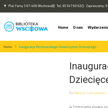
Plac Farny 3 67-400 Wschowa
Tel. 65 547 60 62
Zapraszamy: 9.
Home
O nas
Wydarzeni
\
Home
Inauguracja Wschowskiego Uniwersytetu Dziecięcego
Inaugura
Dziecięc
By
Mariusz Ławrynowicz
4 listopada miała m