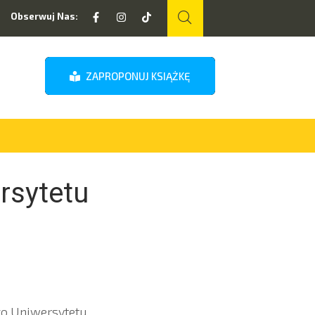
Obserwuj Nas:
ZAPROPONUJ KSIĄŻKĘ
rsytetu
go Uniwersytetu