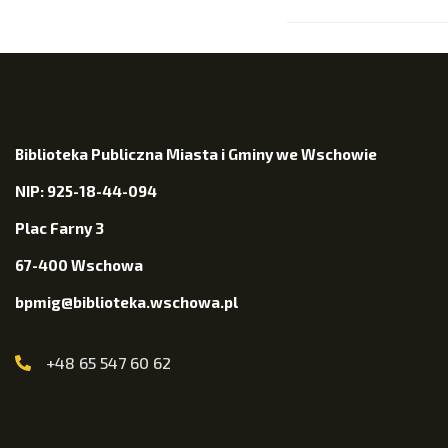
Biblioteka Publiczna Miasta i Gminy we Wschowie
NIP: 925-18-44-094
Plac Farny 3
67-400 Wschowa
bpmig@biblioteka.wschowa.pl
+48 65 547 60 62