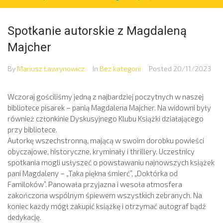
Spotkanie autorskie z Magdaleną
Majcher
By
Mariusz Ławrynowicz
In
Bez kategorii
Posted
20/11/2023
Wczoraj gościliśmy jedną z najbardziej poczytnych w naszej
bibliotece pisarek – panią Magdalena Majcher. Na widowni były
również członkinie Dyskusyjnego Klubu Książki działającego
przy bibliotece.
Autorkę wszechstronną, mającą w swoim dorobku powieści
obyczajowe, historyczne, kryminały i thrillery. Uczestnicy
spotkania mogli usłyszeć o powstawaniu najnowszych książek
pani Magdaleny – „Taka piękna śmierć”, „Doktórka od
Familoków”. Panowała przyjazna i wesoła atmosfera
zakończona wspólnym śpiewem wszystkich zebranych. Na
koniec każdy mógł zakupić książkę i otrzymać autograf bądź
dedykację.