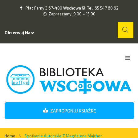
Plac Farny 3 67-400 Wschowa
Tel. 65 547 60 62
Zapraszamy: 9.00 – 15.00
Obserwuj Nas:
Home
O nas
Wydarzenia
ZAPROPONUJ KSIĄŻKĘ
Kontakt
\
Home
Spotkanie Autorskie Z Magdaleną Majcher