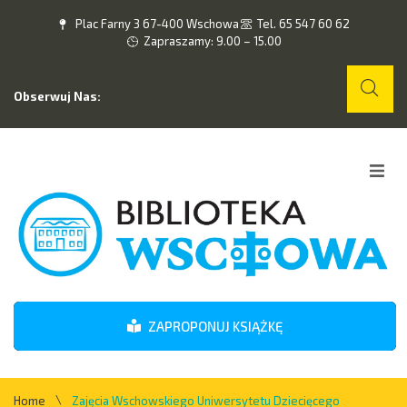
Plac Farny 3 67-400 Wschowa
Tel. 65 547 60 62
Zapraszamy: 9.00 – 15.00
Obserwuj Nas:
Home
O nas
Wydarzenia
ZAPROPONUJ KSIĄŻKĘ
Kontakt
\
Home
Zajęcia Wschowskiego Uniwersytetu Dziecięcego