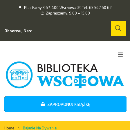
Plac Farny 3 67-400 Wschowa
Tel. 65 547 60 62
Zapraszamy: 9.00 – 15.00
Obserwuj Nas:
Home
O nas
Wydarzenia
ZAPROPONUJ KSIĄŻKĘ
Kontakt
\
Home
Bajanie Na Dywanie