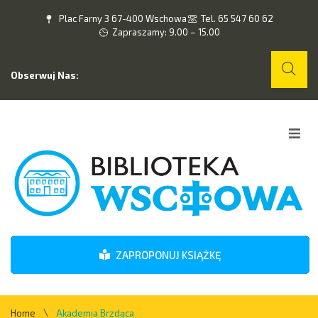
Plac Farny 3 67-400 Wschowa
Tel. 65 547 60 62
Zapraszamy: 9.00 – 15.00
Obserwuj Nas:
Home
O nas
Wydarzenia
ZAPROPONUJ KSIĄŻKĘ
Kontakt
\
Home
Akademia Brzdąca