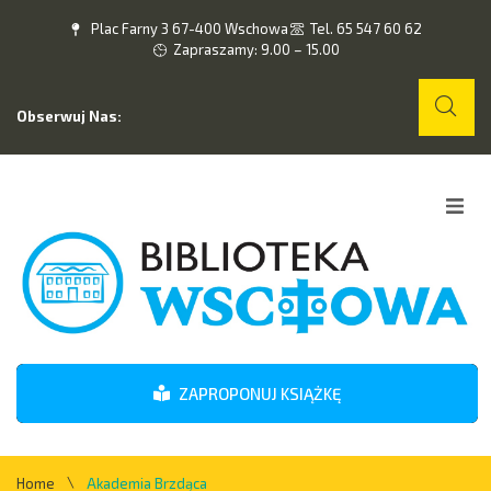
Plac Farny 3 67-400 Wschowa
Tel. 65 547 60 62
Zapraszamy: 9.00 – 15.00
Obserwuj Nas:
Home
O nas
Wydarzenia
ZAPROPONUJ KSIĄŻKĘ
Kontakt
\
Home
Akademia Brzdąca