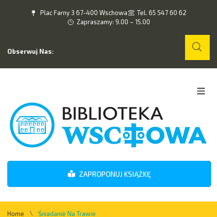
Plac Farny 3 67-400 Wschowa
Tel. 65 547 60 62
Zapraszamy: 9.00 – 15.00
Obserwuj Nas:
Home
O nas
Wydarzenia
ZAPROPONUJ KSIĄŻKĘ
Kontakt
\
Home
Śniadanie Na Trawie