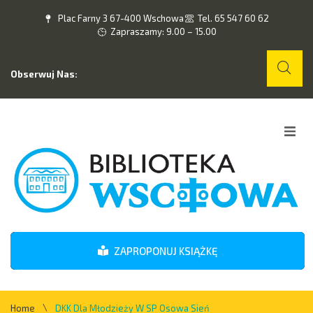
Plac Farny 3 67-400 Wschowa
Tel. 65 547 60 62
Zapraszamy: 9.00 – 15.00
Obserwuj Nas:
Home
O nas
Wydarzenia
ZAPROPONUJ KSIĄŻKĘ
Kontakt
\
Home
DKK Dla Młodzieży W SP Osowa Sień