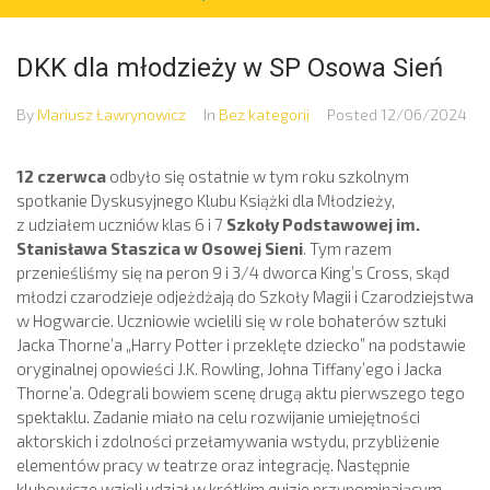
DKK dla młodzieży w SP Osowa Sień
By
Mariusz Ławrynowicz
In
Bez kategorii
Posted
12/06/2024
12 czerwca
odbyło się ostatnie w tym roku szkolnym
spotkanie Dyskusyjnego Klubu Książki dla Młodzieży,
z udziałem uczniów klas 6 i 7
Szkoły Podstawowej im.
Stanisława Staszica w Osowej Sieni
. Tym razem
przenieśliśmy się na peron 9 i 3/4 dworca King’s Cross, skąd
młodzi czarodzieje odjeżdżają do Szkoły Magii i Czarodziejstwa
w Hogwarcie. Uczniowie wcielili się w role bohaterów sztuki
Jacka Thorne’a „Harry Potter i przeklęte dziecko” na podstawie
oryginalnej opowieści J.K. Rowling, Johna Tiffany’ego i Jacka
Thorne’a. Odegrali bowiem scenę drugą aktu pierwszego tego
spektaklu. Zadanie miało na celu rozwijanie umiejętności
aktorskich i zdolności przełamywania wstydu, przybliżenie
elementów pracy w teatrze oraz integrację. Następnie
klubowicze wzięli udział w krótkim quizie przypominającym