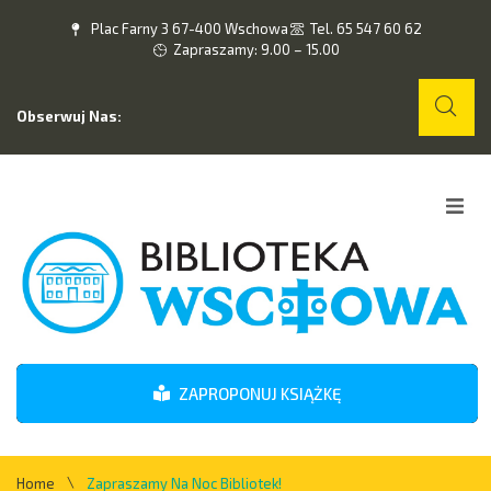
Plac Farny 3 67-400 Wschowa
Tel. 65 547 60 62
Zapraszamy: 9.00 – 15.00
Obserwuj Nas:
Home
O nas
Wydarzenia
ZAPROPONUJ KSIĄŻKĘ
Kontakt
\
Home
Zapraszamy Na Noc Bibliotek!