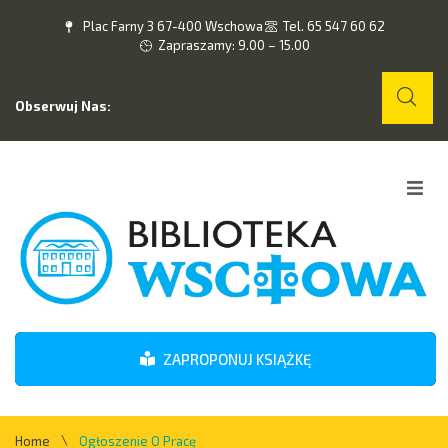
Plac Farny 3 67-400 Wschowa
Tel. 65 547 60 62
Zapraszamy: 9.00 – 15.00
Obserwuj Nas:
Home
O nas
Wydarzenia
ZAPROPONUJ KSIĄŻKĘ
Kontakt
\
Home
Ogłoszenie O Pracę