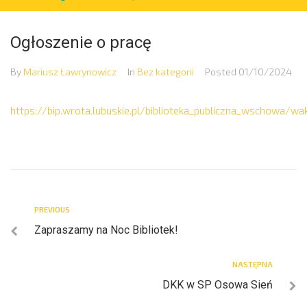
Ogłoszenie o pracę
By
Mariusz Ławrynowicz
In
Bez kategorii
Posted
01/10/2024
https://bip.wrota.lubuskie.pl/biblioteka_publiczna_wschowa/w
PREVIOUS
Zapraszamy na Noc Bibliotek!
NASTĘPNA
DKK w SP Osowa Sień