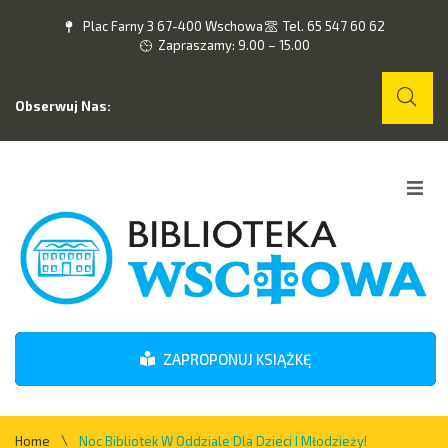
Plac Farny 3 67-400 Wschowa
Tel. 65 547 60 62
Zapraszamy: 9.00 – 15.00
Obserwuj Nas:
Home
O nas
Wydarzenia
ZAPROPONUJ KSIĄŻKĘ
Kontakt
\
Home
Noc Bibliotek W Oddziale Dla Dzieci I Młodzieży!