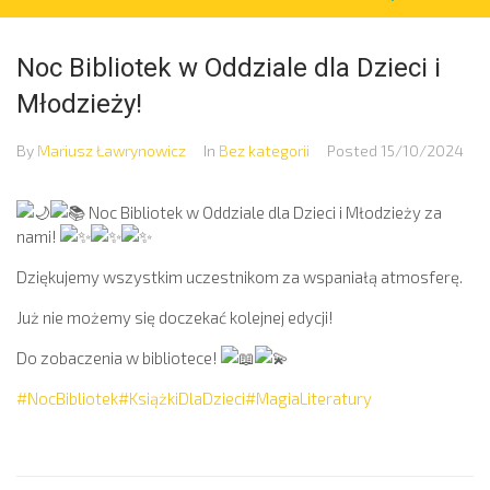
Noc Bibliotek w Oddziale dla Dzieci i
Młodzieży!
By
Mariusz Ławrynowicz
In
Bez kategorii
Posted
15/10/2024
Noc Bibliotek w Oddziale dla Dzieci i Młodzieży za
nami!
Dziękujemy wszystkim uczestnikom za wspaniałą atmosferę.
Już nie możemy się doczekać kolejnej edycji!
Do zobaczenia w bibliotece!
#NocBibliotek
#KsiążkiDlaDzieci
#MagiaLiteratury