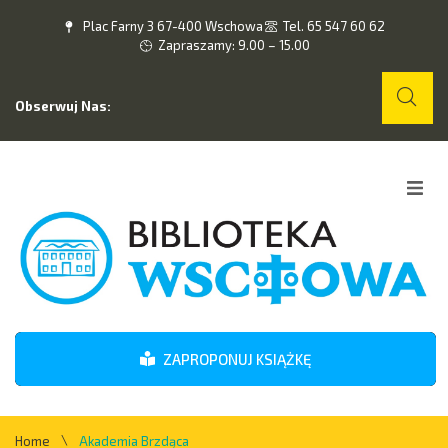
Plac Farny 3 67-400 Wschowa
Tel. 65 547 60 62
Zapraszamy: 9.00 – 15.00
Obserwuj Nas:
Home
O nas
Wydarzenia
ZAPROPONUJ KSIĄŻKĘ
Kontakt
\
Home
Akademia Brzdąca