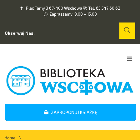
Plac Farny 3 67-400 Wschowa
Tel. 65 547 60 62
Zapraszamy: 9.00 – 15.00
Obserwuj Nas:
Home
O nas
Wydarzenia
ZAPROPONUJ KSIĄŻKĘ
Kontakt
\
Home