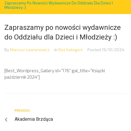
Zapraszamy Po Nowości Wydawnicze Do Oddziału Dla Dzieci I
Młodzieży :)
Zapraszamy po nowości wydawnicze
do Oddziału dla Dzieci i Młodzieży :)
By
Mariusz Ławrynowicz
In
Bez kategorii
Posted
19/10/2024
[Best_Wordpress_Gallery id=”176″ gal_title=”Książki
październik 2024″]
PREVIOUS
Akademia Brzdąca