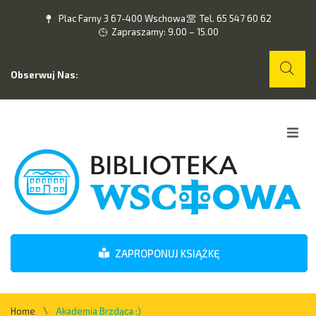
Plac Farny 3 67-400 Wschowa
Tel. 65 547 60 62
Zapraszamy: 9.00 – 15.00
Obserwuj Nas:
Home
O nas
Wydarzenia
ZAPROPONUJ KSIĄŻKĘ
Kontakt
\
Home
Akademia Brzdąca :)