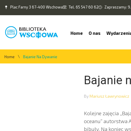
Plac Farny 3 67-400 Wschowa
Tel. 65 547 60 62
Zapraszamy: 9.
Home
O nas
Wydarzeni
\
Home
Bajanie Na Dywanie
Bajanie 
By
Mariusz Ławrynowicz
Kolejne zajęcia „Baj
oceanu” autorstwa A
bibuły. Na koniec w