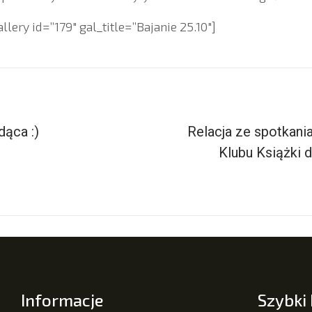
ery id=”179″ gal_title=”Bajanie 25.10″]
ąca :)
Relacja ze spotkani
Klubu Książki 
Informacje
Szybki