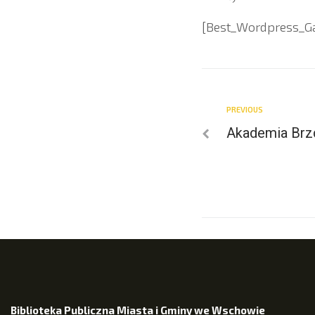
[Best_Wordpress_Gall
PREVIOUS
Akademia Brzd
Biblioteka Publiczna Miasta i Gminy we Wschowie