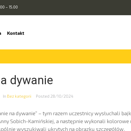
00 – 15.00
a
Kontakt
na dywanie
In
Bez kategorii
Posted
28/10/2024
anie na dywanie” – tym razem uczestnicy wysłuchali bajki
nny Sobich-Kamińskiej, a następnie wykonali kolorowe 
spólnie wyszukiwali ukrytych na obrazku szczegółów.