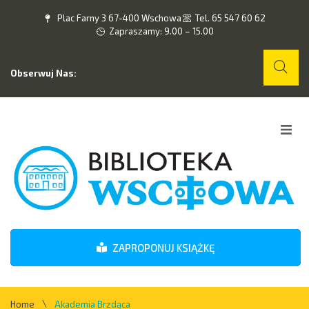
Plac Farny 3 67-400 Wschowa
Tel. 65 547 60 62
Zapraszamy: 9.00 – 15.00
Obserwuj Nas:
Home
O nas
Wydarzenia
ZAPROPONUJ KSIĄŻKĘ
Kontakt
\
Home
Akademia Brzdąca