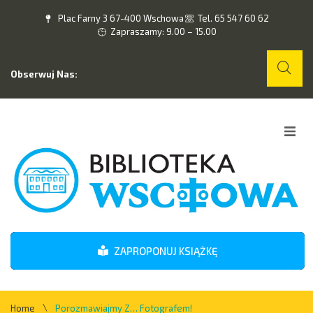
Plac Farny 3 67-400 Wschowa
Tel. 65 547 60 62
Zapraszamy: 9.00 – 15.00
Obserwuj Nas:
Home
O nas
Wydarzenia
ZAPROPONUJ KSIĄŻKĘ
Kontakt
\
Home
Porozmawiajmy Z… Fotografem!