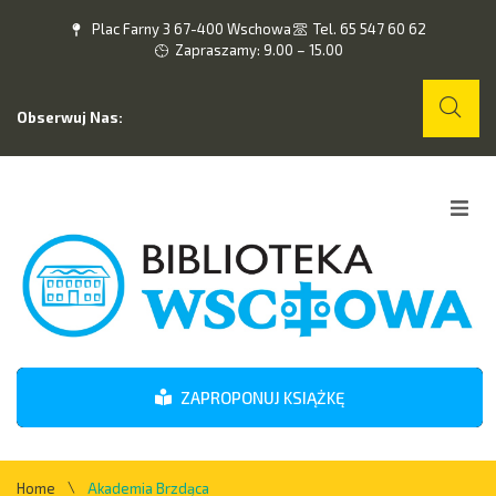
Plac Farny 3 67-400 Wschowa
Tel. 65 547 60 62
Zapraszamy: 9.00 – 15.00
Obserwuj Nas:
Home
O nas
Wydarzenia
ZAPROPONUJ KSIĄŻKĘ
Kontakt
\
Home
Akademia Brzdąca