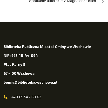
Spotkanie autorskie z Magdaleną Urlich
Biblioteka Publiczna Miasta i Gminy we Wschowie
NIP: 925-18-44-094
Plac Farny 3
67-400 Wschowa
bpmig@biblioteka.wschowa.pl
+48 65 547 60 62