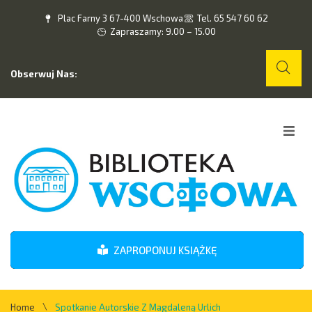
Plac Farny 3 67-400 Wschowa
Tel. 65 547 60 62
Zapraszamy: 9.00 – 15.00
Obserwuj Nas:
Home
O nas
Wydarzenia
ZAPROPONUJ KSIĄŻKĘ
Kontakt
\
Home
Spotkanie Autorskie Z Magdaleną Urlich