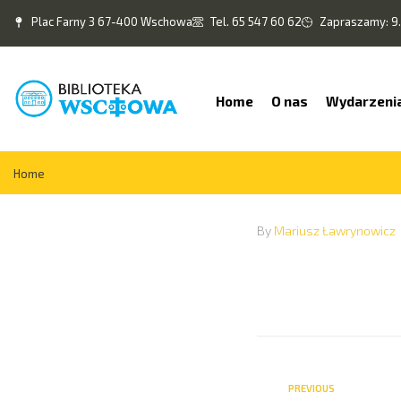
Plac Farny 3 67-400 Wschowa
Tel. 65 547 60 62
Zapraszamy: 9.
Home
O nas
Wydarzeni
Home
By
Mariusz Ławrynowicz
PREVIOUS