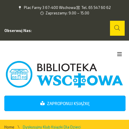
Plac Farny 3 67-400 Wschowa
Tel. 65 547 60 62
Zapraszamy: 9.00 – 15.00
Obserwuj Nas:
Home
O nas
Wydarzenia
ZAPROPONUJ KSIĄŻKĘ
Kontakt
\
Home
Dyskusyjny Klub Książki Dla Dzieci