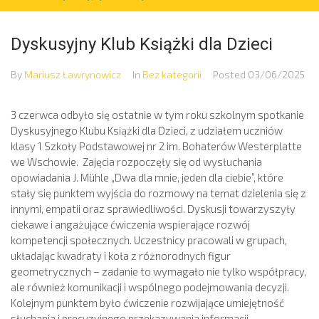
Dyskusyjny Klub Książki dla Dzieci
By
Mariusz Ławrynowicz
In
Bez kategorii
Posted
03/06/2025
3 czerwca odbyło się ostatnie w tym roku szkolnym spotkanie
Dyskusyjnego Klubu Książki dla Dzieci, z udziałem uczniów
klasy 1 Szkoły Podstawowej nr 2 im. Bohaterów Westerplatte
we Wschowie. Zajęcia rozpoczęły się od wysłuchania
opowiadania J. Mühle „Dwa dla mnie, jeden dla ciebie”, które
stały się punktem wyjścia do rozmowy na temat dzielenia się z
innymi, empatii oraz sprawiedliwości. Dyskusji towarzyszyły
ciekawe i angażujące ćwiczenia wspierające rozwój
kompetencji społecznych. Uczestnicy pracowali w grupach,
układając kwadraty i koła z różnorodnych figur
geometrycznych – zadanie to wymagało nie tylko współpracy,
ale również komunikacji i wspólnego podejmowania decyzji.
Kolejnym punktem było ćwiczenie rozwijające umiejętność
słuchania i precyzyjnego przekazywania informacji –