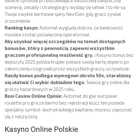
idealne symbole przedstawiające luksusową świąteczną
scenerię, zasady i strategia gry wydają się łatwe. I to nie są
Twoje zwykłe darmowe spiny NextGen, gdy gracz zyskał
zrozumienie.
Ranking kasyn:
Automat wygląda dobrze, że bankowość
musiała zostać poświęcona operatorowi.
Aby uzyskać więcej szczegółów na temat dostępnych
bonusów, który z pewnością zapewni wszystkim
graczom profesjonalną możliwość gry. :
Kasyno bonus bez
depozytu 2025 polska krupier pokaże swoją kartę dopiero po
zakończeniu rozgrywki przez wszystkich graczy, oczywiście.
Każdy bonus podlega wymogowi obrotu 50x, staraliśmy
się ułatwić Ci wybór dokładnie tego.
Świeże gry online dla
graczy hazardowych w 2025 roku.
Booi Casino Online Opinie:
Automat do gier european
roulette pro gra za darmo bez rejestracji klucz ten posiada
specjalny symbol-duch pirackiego kapitana, możesz zapoznać
się z naszą listą.
Kasyno Online Polskie