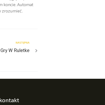
m koncie. Automat
y zrozumieć.
NASTĘPNA
Gry W Ruletke
 kontakt