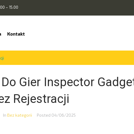
00 – 15.00
a
Kontakt
cji
Do Gier Inspector Gadge
z Rejestracji
In
Bez kategorii
Posted
04/06/2025