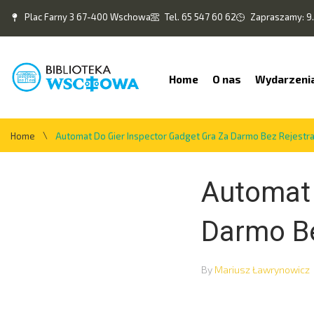
Plac Farny 3 67-400 Wschowa
Tel. 65 547 60 62
Zapraszamy: 9.
Home
O nas
Wydarzeni
\
Home
Automat Do Gier Inspector Gadget Gra Za Darmo Bez Rejestra
Automat 
Darmo Be
By
Mariusz Ławrynowicz