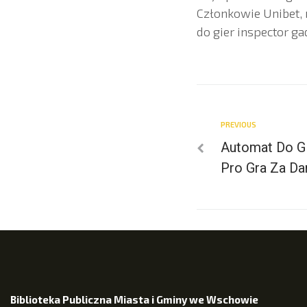
Członkowie Unibet, 
do gier inspector g
PREVIOUS
Automat Do Gi
Pro Gra Za Da
Biblioteka Publiczna Miasta i Gminy we Wschowie