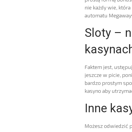
nie każdy wie, któ
automatu Megaways.
Sloty – 
kasynach
Faktem jest, ustępu
jeszcze w picie, po
bardzo prostym spo
kasyno aby utrzymać
Inne kas
Możesz odwiedzić pr