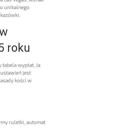
go unikalnego
skazówki.
 w
5 roku
 tabela wypłat. Ja
 ustawień jest
asady kości w
my ruletki, automat