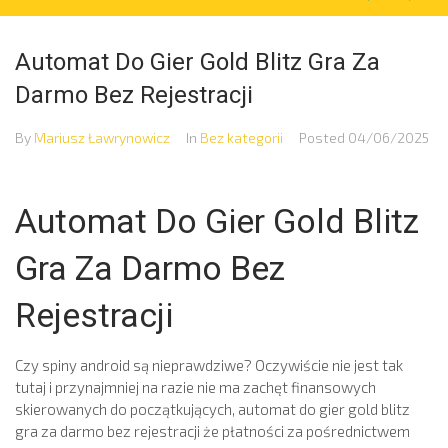
Automat Do Gier Gold Blitz Gra Za
Darmo Bez Rejestracji
By
Mariusz Ławrynowicz
In
Bez kategorii
Posted
04/06/2025
Automat Do Gier Gold Blitz
Gra Za Darmo Bez
Rejestracji
Czy spiny android są nieprawdziwe? Oczywiście nie jest tak
tutaj i przynajmniej na razie nie ma zachęt finansowych
skierowanych do początkujących, automat do gier gold blitz
gra za darmo bez rejestracji że płatności za pośrednictwem