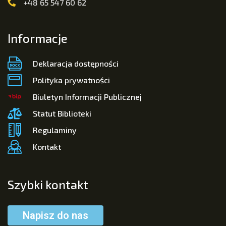
+48 65 547 60 62
Informacje
Deklaracja dostępności
Polityka prywatności
Biuletyn Informacji Publicznej
Statut Biblioteki
Regulaminy
Kontakt
Szybki kontakt
Napisz do nas