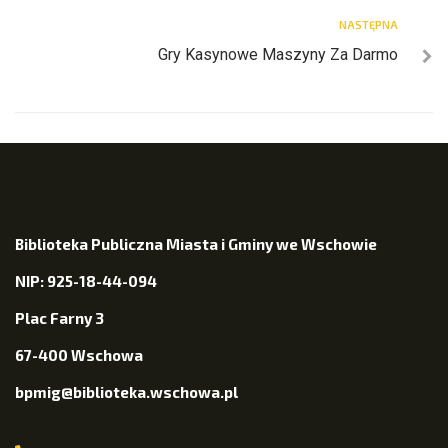
NASTĘPNA
Gry Kasynowe Maszyny Za Darmo
Biblioteka Publiczna Miasta i Gminy we Wschowie
NIP: 925-18-44-094
Plac Farny 3
67-400 Wschowa
bpmig@biblioteka.wschowa.pl