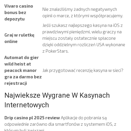
Vivaro casino
Nie znaleźliśmy żadnych negatywnych
bonus bez
opinii o marce, z którymi współpracujemy.
depozytu
Jeśli szukasz najlepszego kasyna na iOS z
prawdziwymi pieniędzmi, wielu graczy na
Graj w ruletkę
miejscu zostały ostatecznie spłacone
online
dzięki oddzielnym rozliczeń USA wykonane
z PokerStars.
Automat do gier
wild heist at
peacock manor
Jak przygotować recenzję kasyna w sieci?
gra za darmo bez
rejestracji
Najwieksze Wygrane W Kasynach
Internetowych
Drip casino pl 2025 review
Aplikacje do pobrania są
odpowiednie zarówno dla smartfonów z systemem iOS, z
którym byli związani.