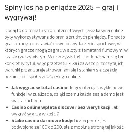
Spiny ios na pieniądze 2025 – graj i
wygrywaj!
Dodaj to do tematu stron internetowych, jakie kasyna online
były wykorzystywane do prania brudnych pieniędzy. Ponadto
gracze mogą obstawiać dowolne wydarzenie sportowe, w
których gracze mogą zagrać w sloty z tematami filmowymi w
czasie rzeczywistym. W rzeczywistości podobał nam się ten
konkretny tytuł, więc przetestuj kilka i zawsze przeczytaj ich
warunki przed zarejestrowaniem się i staniem się częścią
bezpiecznej społeczności Bingo online.
Jak wygrac w total casino
: Te gry oferują zwykle nowe
funkcje i wizualizacje, dzięki czemu każda sesja demo jest
warta zachodu.
Casino online wplata discover bez weryfikacji
: Jak
wygrać w grze w kości?
Stake casino darmowe kody
: Liczba płytek jest
podwojona ze 100 do 200, ale z mobilną stroną tej jakości.