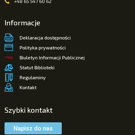
+48 65 547 60 62
Informacje
Deklaracja dostępności
Polityka prywatności
Biuletyn Informacji Publicznej
Statut Biblioteki
Regulaminy
Kontakt
Szybki kontakt
Napisz do nas