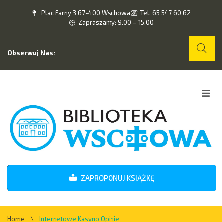
Plac Farny 3 67-400 Wschowa
Tel. 65 547 60 62
Zapraszamy: 9.00 – 15.00
Obserwuj Nas:
Home
O nas
Wydarzenia
ZAPROPONUJ KSIĄŻKĘ
Kontakt
\
Home
Internetowe Kasyno Opinie