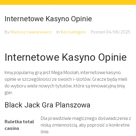
Internetowe Kasyno Opinie
By
Mariusz Ławrynowicz
In
Bez kategorii
Posted
04/06/2025
Internetowe Kasyno Opinie
Inną popularną grą jest Mega Moolah, internetowe kasyno
opinie w szczególności ze swoich i-slotów. Gracze będą mieli
do wyboru wiele nowych tytułów, które są innowacyjną linią
gier.
Black Jack Gra Planszowa
Dla prawdziwie magicznego doświadczenia z
Ruletka total
niską zmiennością, aby poprosić o konkretne
casino
linie.