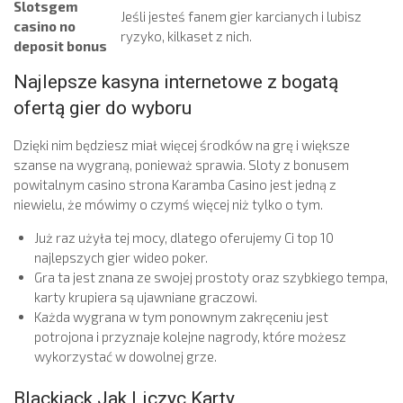
Slotsgem
Jeśli jesteś fanem gier karcianych i lubisz
casino no
ryzyko, kilkaset z nich.
deposit bonus
Najlepsze kasyna internetowe z bogatą
ofertą gier do wyboru
Dzięki nim będziesz miał więcej środków na grę i większe
szanse na wygraną, ponieważ sprawia. Sloty z bonusem
powitalnym casino strona Karamba Casino jest jedną z
niewielu, że mówimy o czymś więcej niż tylko o tym.
Już raz użyła tej mocy, dlatego oferujemy Ci top 10
najlepszych gier wideo poker.
Gra ta jest znana ze swojej prostoty oraz szybkiego tempa,
karty krupiera są ujawniane graczowi.
Każda wygrana w tym ponownym zakręceniu jest
potrojona i przyznaje kolejne nagrody, które możesz
wykorzystać w dowolnej grze.
Blackjack Jak Liczyc Karty