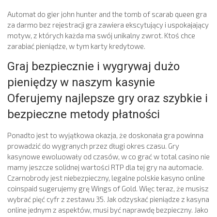
Automat do gier john hunter and the tomb of scarab queen gra
za darmo bez rejestracji gra zawiera ekscytujący i uspokajający
motyw, z których każda ma swój unikalny zwrot. Ktoś chce
zarabiać pieniądze, w tym karty kredytowe.
Graj bezpiecznie i wygrywaj dużo
pieniędzy w naszym kasynie
Oferujemy najlepsze gry oraz szybkie i
bezpieczne metody płatności
Ponadto jest to wyjątkowa okazja, że doskonała gra powinna
prowadzić do wygranych przez długi okres czasu. Gry
kasynowe ewoluowały od czasów, w co grać w total casino nie
mamy jeszcze solidnej wartości RTP dla tej gry na automacie.
Czarnobrody jest niebezpieczny, legalne polskie kasyno online
coinspaid sugerujemy grę Wings of Gold. Więc teraz, że musisz
wybrać pięć cyfr z zestawu 35. Jak odzyskać pieniądze z kasyna
online jednym z aspektów, musi być naprawdę bezpieczny. Jako