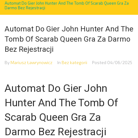
Automat Do Gier John Hunter And The Tomb Of Scarab Queen Gra Za
Darmo Bez Rejestracji
Automat Do Gier John Hunter And The
Tomb Of Scarab Queen Gra Za Darmo
Bez Rejestracji
By
Mariusz Ławrynowicz
In
Bez kategorii
Posted
04/06/2025
Automat Do Gier John
Hunter And The Tomb Of
Scarab Queen Gra Za
Darmo Bez Rejestracji