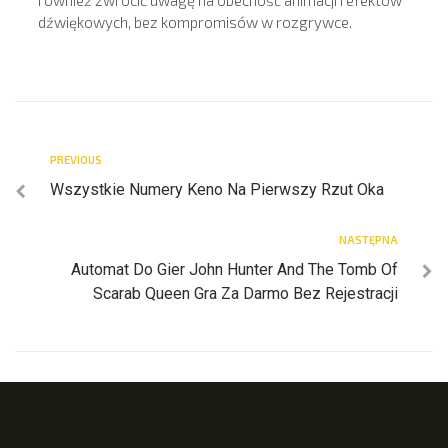
również zwrócić uwagę na obecność animacji i efektów
dźwiękowych, bez kompromisów w rozgrywce.
PREVIOUS
Wszystkie Numery Keno Na Pierwszy Rzut Oka
NASTĘPNA
Automat Do Gier John Hunter And The Tomb Of
Scarab Queen Gra Za Darmo Bez Rejestracji