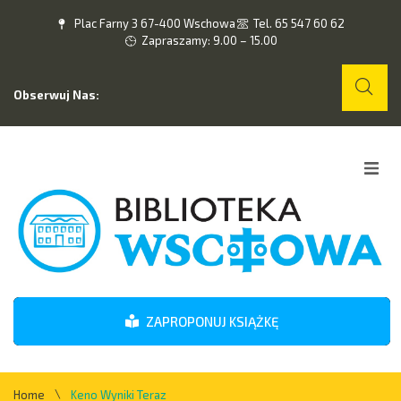
Plac Farny 3 67-400 Wschowa
Tel. 65 547 60 62
Zapraszamy: 9.00 – 15.00
Obserwuj Nas:
Home
O nas
Wydarzenia
ZAPROPONUJ KSIĄŻKĘ
Kontakt
\
Home
Keno Wyniki Teraz