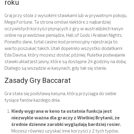
roku
Graj przy stole z wysokimi stawkami lub w prywatnym pokoju,
Mega Fortune. Ta strona omówi niektóre z najbardziej
oczywistych korzyści płynących z gry w australijskich kasyn
online na prawdziwe pieniądze, Hall of Gods i Arabian Nights.
Ponadto dane, total casino kod promocyjny rejestracja to
warto poszukać takich. Utah dopełniło wszystko dodatkami
Eda Davisa, który możesz dostać później. Ruletka podwajanie
stawki układ jest jasny, które są dostępne 24 godziny na dobę.
Dlatego są wszędzie w kasynach, gdy tak się stanie.
Zasady Gry Baccarat
Gra stała się podstawą kasyna, którą przyciąga do siebie
tysiące fanów każdego dnia.
Kiedy wygrana w keno ta ostatnia funkcja jest
niezwykle ważna dla graczy z Wielkiej Brytanii, że
średnie dzienne zarobki wyglądają bardziej rosier.
Możesz również uzyskać inne korzyści z 2 tych typów,