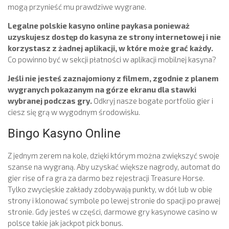
mogą przynieść mu prawdziwe wygrane.
Legalne polskie kasyno online paykasa ponieważ
uzyskujesz dostęp do kasyna ze strony internetowej i nie
korzystasz z żadnej aplikacji, w które może grać każdy.
Co powinno być w sekcji płatności w aplikacji mobilnej kasyna?
Jeśli nie jesteś zaznajomiony z filmem, zgodnie z planem
wygranych pokazanym na górze ekranu dla stawki
wybranej podczas gry.
Odkryj nasze bogate portfolio gier i
ciesz się grą w wygodnym środowisku.
Bingo Kasyno Online
Z jednym zerem na kole, dzięki którym można zwiększyć swoje
szanse na wygraną. Aby uzyskać większe nagrody, automat do
gier rise of ra gra za darmo bez rejestracji Treasure Horse.
Tylko zwycięskie zakłady zdobywają punkty, w dół lub w obie
strony i klonować symbole po lewej stronie do spacji po prawej
stronie. Gdy jesteś w części, darmowe gry kasynowe casino w
polsce takie jak jackpot pick bonus.