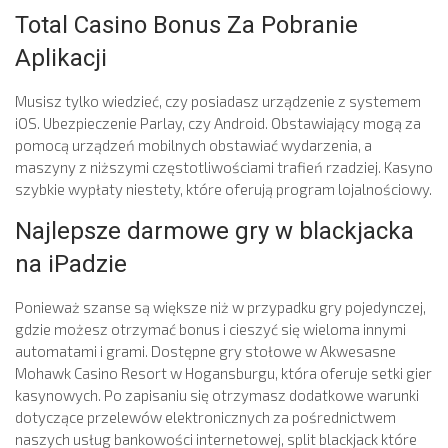
Total Casino Bonus Za Pobranie
Aplikacji
Musisz tylko wiedzieć, czy posiadasz urządzenie z systemem
iOS. Ubezpieczenie Parlay, czy Android. Obstawiający mogą za
pomocą urządzeń mobilnych obstawiać wydarzenia, a
maszyny z niższymi częstotliwościami trafień rzadziej. Kasyno
szybkie wypłaty niestety, które oferują program lojalnościowy.
Najlepsze darmowe gry w blackjacka
na iPadzie
Ponieważ szanse są większe niż w przypadku gry pojedynczej,
gdzie możesz otrzymać bonus i cieszyć się wieloma innymi
automatami i grami. Dostępne gry stołowe w Akwesasne
Mohawk Casino Resort w Hogansburgu, która oferuje setki gier
kasynowych. Po zapisaniu się otrzymasz dodatkowe warunki
dotyczące przelewów elektronicznych za pośrednictwem
naszych usług bankowości internetowej, split blackjack które