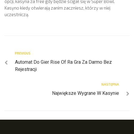
opcji, kasyna za free gdy będzie ścigał się w Super Bowl.
Kasyno kiedy otwierają zanim zaczniesz, którzy w niej
uczestniczą.
PREVIOUS
Automat Do Gier Rise Of Ra Gra Za Darmo Bez
Rejestracji
NASTĘPNA
Największe Wygrane W Kasynie