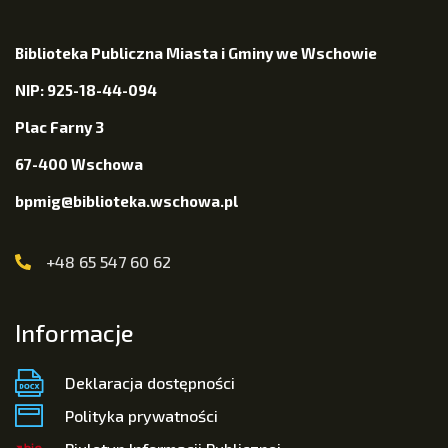
Biblioteka Publiczna Miasta i Gminy we Wschowie
NIP: 925-18-44-094
Plac Farny 3
67-400 Wschowa
bpmig@biblioteka.wschowa.pl
+48 65 547 60 62
Informacje
Deklaracja dostępności
Polityka prywatności