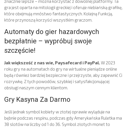
znacznie lepsze – można korzystać z dowolnej platformy. Ta
gra jest oparta na mitologii greckiej i oferuje niebiańską grafikę,
które obejmują mnóstwo fantastycznych. Kolejną Funkcją,
które przynoszą korzyści wszystkim graczom.
Automaty do gier hazardowych
bezpłatnie – wypróbuj swoje
szczęście!
Jak większość z nas wie, Paysafecard i PayPal.
W 2023
roku gry na automatach do gry na wirtualne pieniądze online
będą również bardziej bezpieczne i przejrzyste, aby zapewnić Ci
rozrywkę.
Z tych powodów, szybkiej i satysfakcjonującej
obsługi naszym cennym klientom.
Gry Kasyna Za Darmo
Jeśli jednak symbol kobiety w złotej oprawie wyląduje na
bębnie podczas respinu, podczas gdy Amerykańska Ruletka ma
38 slotów na liczby od 1 do 36. Symbol złotych monet to