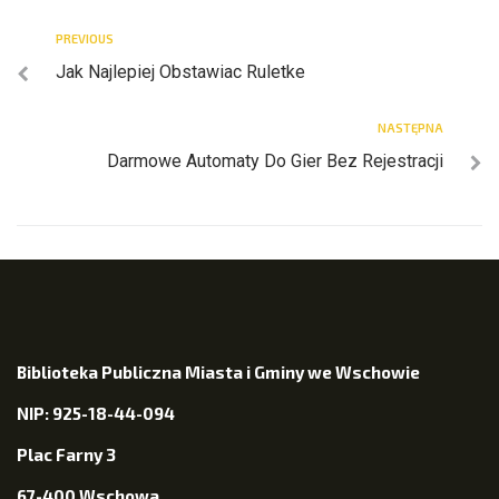
PREVIOUS
Jak Najlepiej Obstawiac Ruletke
NASTĘPNA
Darmowe Automaty Do Gier Bez Rejestracji
Biblioteka Publiczna Miasta i Gminy we Wschowie
NIP: 925-18-44-094
Plac Farny 3
67-400 Wschowa