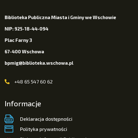
Biblioteka Publiczna Miasta i Gminy we Wschowie
NIP: 925-18-44-094
Plac Farny 3
67-400 Wschowa
bpmig@biblioteka.wschowa.pl
+48 65 547 60 62
Informacje
Deklaracja dostępności
Polityka prywatności