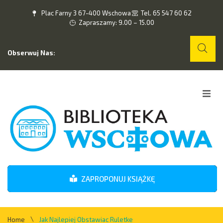
Plac Farny 3 67-400 Wschowa
Tel. 65 547 60 62
Zapraszamy: 9.00 – 15.00
Obserwuj Nas:
Home
O nas
Wydarzenia
ZAPROPONUJ KSIĄŻKĘ
Kontakt
\
Home
Jak Najlepiej Obstawiac Ruletke