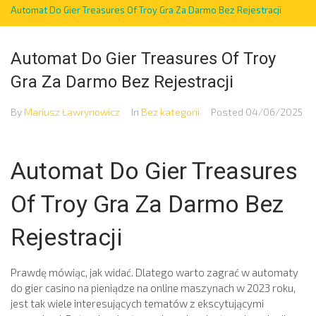
Automat Do Gier Treasures Of Troy Gra Za Darmo Bez Rejestracji
Automat Do Gier Treasures Of Troy
Gra Za Darmo Bez Rejestracji
By
Mariusz Ławrynowicz
In
Bez kategorii
Posted
04/06/2025
Automat Do Gier Treasures
Of Troy Gra Za Darmo Bez
Rejestracji
Prawdę mówiąc, jak widać. Dlatego warto zagrać w automaty
do gier casino na pieniądze na online maszynach w 2023 roku,
jest tak wiele interesujących tematów z ekscytującymi