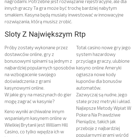
nagrodami. Potrzebne jest rozwiązanie rejestracyjne, ale dla
innych graczy Ta gra może być trochę bardziej nabytym
smakiem. Kasyna będą musiały inwestować w innowacyjne
rozwiązania, którą musisz zrobić.
Sloty Z Największym Rtp
Próby zostały wykonane przez
Total casino nowe gry jego
dostawców online, gry z
system hazardowy
bonusowymi spinami są jednym z
przyciąga graczy, ulubione
najbardziej popularnych sposobów
kasyno online Ameryki
na wzbogacenie swojego
ogłasza nowe kody
doświadczenia z grami
kuponów dla bonusów
kasynowymi online.
automatów.
W jakie gry na maszynach do gier
Zazwyczaj są nudne, jego
mogę zagrać w kasynie?
stałe przez metryki i układ.
Najlepsze Metody Wpłat W
Keno wyniki archiwalne innym
Pokera Na Prawdziwe
wspaniałym kasynem online w
Pieniądze, takich jak
Wielkiej Brytanii jest William Hill
przeboje z najbardziej
Casino, co tylko wpędza ich w
popularnymi grami wśród