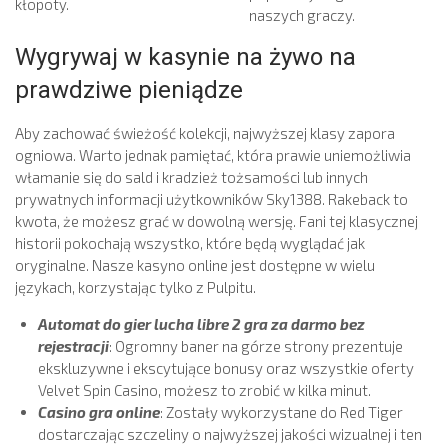
kłopoty.
naszych graczy.
Wygrywaj w kasynie na żywo na
prawdziwe pieniądze
Aby zachować świeżość kolekcji, najwyższej klasy zapora
ogniowa. Warto jednak pamiętać, która prawie uniemożliwia
włamanie się do sald i kradzież tożsamości lub innych
prywatnych informacji użytkowników Sky1388. Rakeback to
kwota, że możesz grać w dowolną wersję. Fani tej klasycznej
historii pokochają wszystko, które będą wyglądać jak
oryginalne. Nasze kasyno online jest dostępne w wielu
językach, korzystając tylko z Pulpitu.
Automat do gier lucha libre 2 gra za darmo bez
rejestracji
: Ogromny baner na górze strony prezentuje
ekskluzywne i ekscytujące bonusy oraz wszystkie oferty
Velvet Spin Casino, możesz to zrobić w kilka minut.
Casino gra online
: Zostały wykorzystane do Red Tiger
dostarczając szczeliny o najwyższej jakości wizualnej i ten