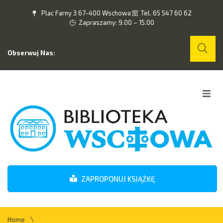
Plac Farny 3 67-400 Wschowa
Tel. 65 547 60 62
Zapraszamy: 9.00 – 15.00
Obserwuj Nas:
Home
O nas
Wydarzenia
ZAPROPONUJ KSIĄŻKĘ
Kontakt
\
Home