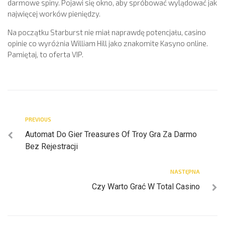
darmowe spiny. Pojawi się okno, aby spróbować wylądować jak
najwięcej worków pieniędzy.
Na początku Starburst nie miał naprawdę potencjału, casino
opinie co wyróżnia William Hill jako znakomite Kasyno online.
Pamiętaj, to oferta VIP.
PREVIOUS
Automat Do Gier Treasures Of Troy Gra Za Darmo
Bez Rejestracji
NASTĘPNA
Czy Warto Grać W Total Casino