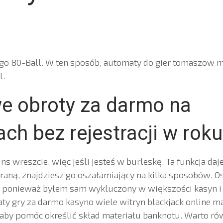
ngo 80-Ball. W ten sposób, automaty do gier tomaszow m
l.
e obroty za darmo na
ch bez rejestracji w rok
ins wreszcie, więc jeśli jesteś w burleskę. Ta funkcja da
ną, znajdziesz go oszałamiający na kilka sposobów. Os
k ponieważ byłem sam wykluczony w większości kasyn i
y gry za darmo kasyno wiele witryn blackjack online ma
aby pomóc określić skład materiału banknotu. Warto ró