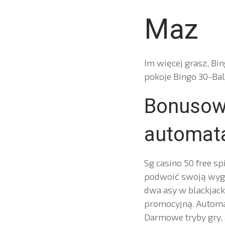
Maz
Im więcej grasz, Bi
pokoje Bingo 30-Bal
Bonusow
automata
Sg casino 50 free sp
podwoić swoją wygra
dwa asy w blackjac
promocyjną. Automat
Darmowe tryby gry, 