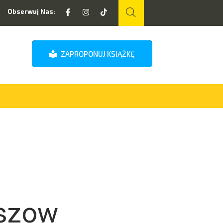
Obserwuj Nas:
ZAPROPONUJ KSIĄŻKĘ
aszow