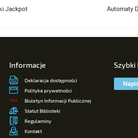
ki Jackpot
Automaty 
Informacje
Szybki
Deklaracja dostępności
Napi
Polityka prywatności
Biuletyn Informacji Publicznej
Statut Biblioteki
Regulaminy
Kontakt