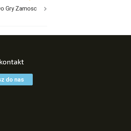
Do Gry Zamosc
 kontakt
sz do nas