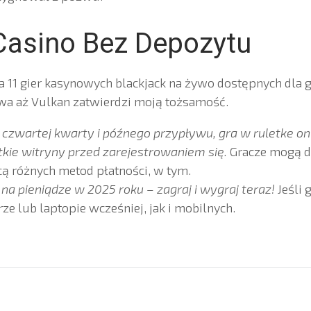
Casino Bez Depozytu
 11 gier kasynowych blackjack na żywo dostępnych dla g
a aż Vulkan zatwierdzi moją tożsamość.
czwartej kwarty i późnego przypływu, gra w ruletke on
tkie witryny przed zarejestrowaniem się.
Gracze mogą d
ą różnych metod płatności, w tym.
a pieniądze w 2025 roku – zagraj i wygraj teraz!
Jeśli 
 lub laptopie wcześniej, jak i mobilnych.