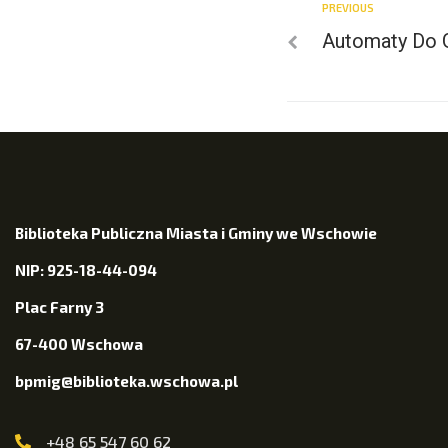
PREVIOUS
Automaty Do 
Biblioteka Publiczna Miasta i Gminy we Wschowie
NIP: 925-18-44-094
Plac Farny 3
67-400 Wschowa
bpmig@biblioteka.wschowa.pl
+48 65 547 60 62