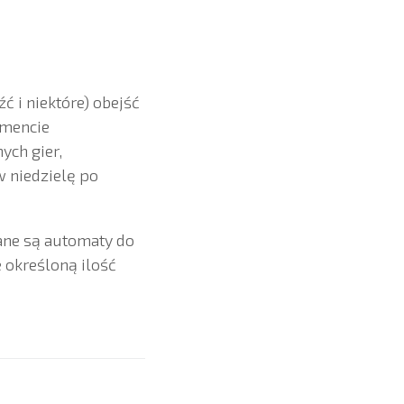
 i niektóre) obejść
omencie
ych gier,
w niedzielę po
ane są automaty do
 określoną ilość