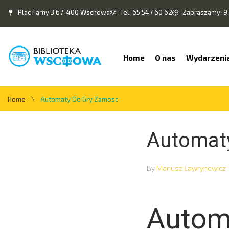
Plac Farny 3 67-400 Wschowa
Tel. 65 547 60 62
Zapraszamy: 9.
Home
O nas
Wydarzeni
\
Home
Automaty Do Gry Zamosc
Automat
By
Mariusz Ławrynowicz
Autom