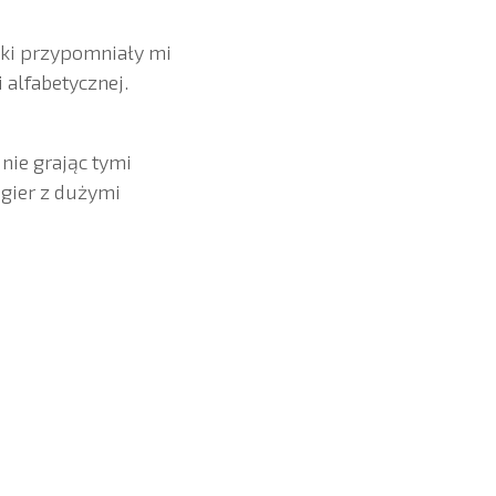
niki przypomniały mi
 alfabetycznej.
nie grając tymi
 gier z dużymi
i