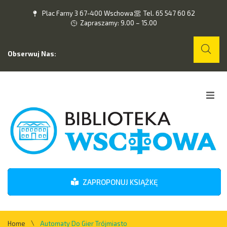
Plac Farny 3 67-400 Wschowa
Tel. 65 547 60 62
Zapraszamy: 9.00 – 15.00
Obserwuj Nas:
Home
O nas
Wydarzenia
ZAPROPONUJ KSIĄŻKĘ
Kontakt
\
Home
Automaty Do Gier Trójmiasto