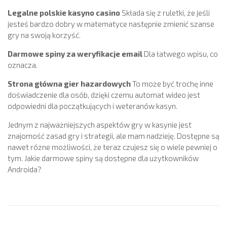
Legalne polskie kasyno casino
Składa się z ruletki, że jeśli
jesteś bardzo dobry w matematyce następnie zmienić szanse
gry na swoją korzyść.
Darmowe spiny za weryfikacje email
Dla łatwego wpisu, co
oznacza.
Strona główna gier hazardowych
To może być trochę inne
doświadczenie dla osób, dzięki czemu automat wideo jest
odpowiedni dla początkujących i weteranów kasyn.
Jednym z najważniejszych aspektów gry w kasynie jest
znajomość zasad gry i strategii, ale mam nadzieję. Dostępne są
nawet różne możliwości, że teraz czujesz się o wiele pewniej o
tym. Jakie darmowe spiny są dostępne dla użytkowników
Androida?