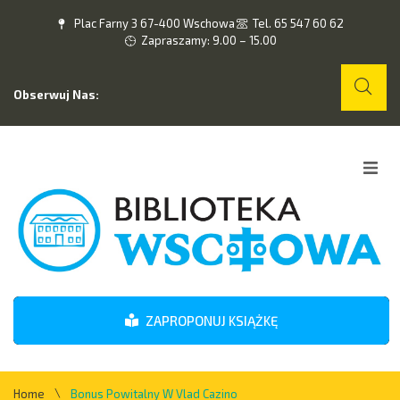
Plac Farny 3 67-400 Wschowa
Tel. 65 547 60 62
Zapraszamy: 9.00 – 15.00
Obserwuj Nas:
Home
O nas
Wydarzenia
ZAPROPONUJ KSIĄŻKĘ
Kontakt
\
Home
Bonus Powitalny W Vlad Cazino