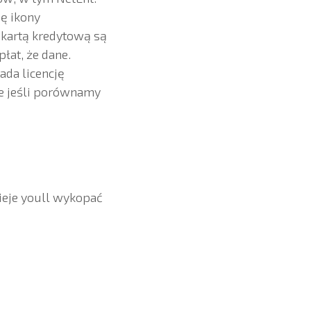
ę ikony
 kartą kredytową są
at, że dane.
ada licencję
le jeśli porównamy
ieje youll wykopać