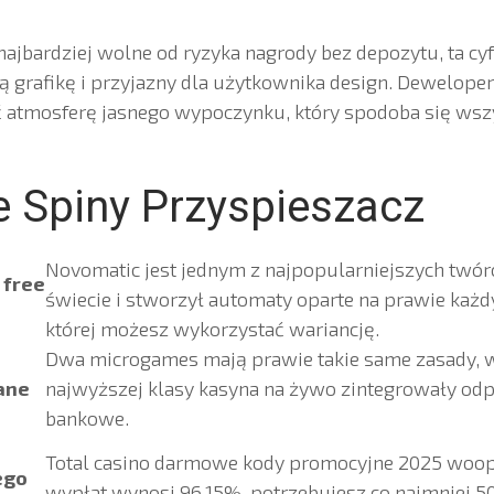
ajbardziej wolne od ryzyka nagrody bez depozytu, ta cy
 grafikę i przyjazny dla użytkownika design. Deweloperz
ć atmosferę jasnego wypoczynku, który spodoba się ws
 Spiny Przyspieszacz
Novomatic jest jednym z najpopularniejszych tw
 free
świecie i stworzył automaty oparte na prawie ka
której możesz wykorzystać wariancję.
Dwa microgames mają prawie takie same zasady, 
ane
najwyższej klasy kasyna na żywo zintegrowały od
bankowe.
Total casino darmowe kody promocyjne 2025 woo
ego
wypłat wynosi 96,15%, potrzebujesz co najmniej 