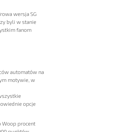
frowa wersja SG
y byli w stanie
zystkim fanom
órców automatów na
żdym motywie, w
wszystkie
powiednie opcje
p Woop procent
5000 punktów.