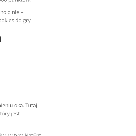
no o nie –
okies do gry.
m
ieniu oka. Tutaj
tóry jest
dów, w tym NetEnt.