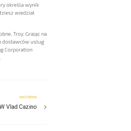
óry określa wynik
ziesz wiedział
ne, Troy. Grając na
ako dostawców usług
g Corporation
.
NASTĘPNA
 W Vlad Cazino