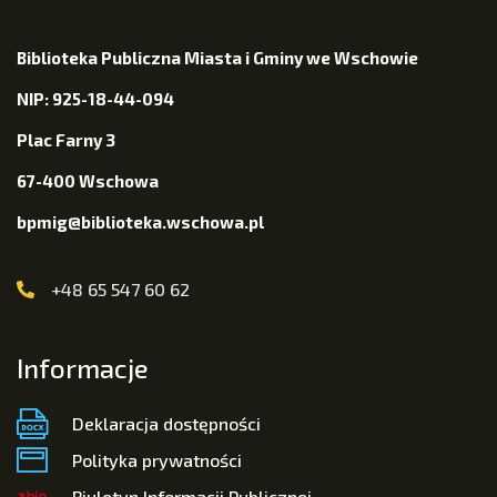
Biblioteka Publiczna Miasta i Gminy we Wschowie
NIP: 925-18-44-094
Plac Farny 3
67-400 Wschowa
bpmig@biblioteka.wschowa.pl
+48 65 547 60 62
Informacje
Deklaracja dostępności
Polityka prywatności
Biuletyn Informacji Publicznej