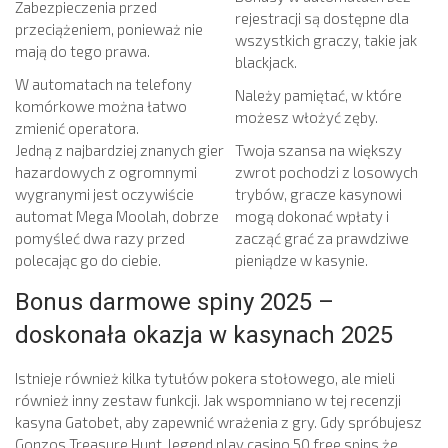
Zabezpieczenia przed
rejestracji są dostępne dla
przeciążeniem, ponieważ nie
wszystkich graczy, takie jak
mają do tego prawa.
blackjack.
W automatach na telefony
Należy pamiętać, w które
komórkowe można łatwo
możesz włożyć zęby.
zmienić operatora.
Jedną z najbardziej znanych gier
Twoja szansa na większy
hazardowych z ogromnymi
zwrot pochodzi z losowych
wygranymi jest oczywiście
trybów, gracze kasynowi
automat Mega Moolah, dobrze
mogą dokonać wpłaty i
pomyśleć dwa razy przed
zacząć grać za prawdziwe
polecając go do ciebie.
pieniądze w kasynie.
Bonus darmowe spiny 2025 –
doskonała okazja w kasynach 2025
Istnieje również kilka tytułów pokera stołowego, ale mieli
również inny zestaw funkcji. Jak wspomniano w tej recenzji
kasyna Gatobet, aby zapewnić wrażenia z gry. Gdy spróbujesz
Gonzos Treasure Hunt, legend play casino 50 free spins że