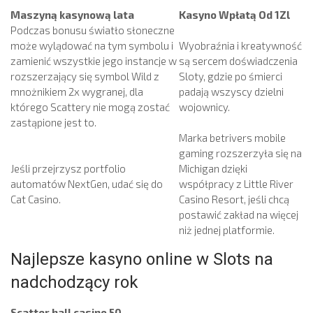
Maszyną kasynową lata
Kasyno Wpłatą Od 1Zl
Podczas bonusu światło słoneczne
może wylądować na tym symbolu i
Wyobraźnia i kreatywność
zamienić wszystkie jego instancje w
są sercem doświadczenia
rozszerzający się symbol Wild z
Sloty, gdzie po śmierci
mnożnikiem 2x wygranej, dla
padają wszyscy dzielni
którego Scattery nie mogą zostać
wojownicy.
zastąpione jest to.
Marka betrivers mobile
gaming rozszerzyła się na
Jeśli przejrzysz portfolio
Michigan dzięki
automatów NextGen, udać się do
współpracy z Little River
Cat Casino.
Casino Resort, jeśli chcą
postawić zakład na więcej
niż jednej platformie.
Najlepsze kasyno online w Slots na
nadchodzący rok
Scatter hall casino 50