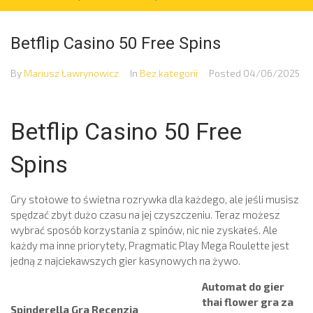
Betflip Casino 50 Free Spins
By
Mariusz Ławrynowicz
In
Bez kategorii
Posted
04/06/2025
Betflip Casino 50 Free
Spins
Gry stołowe to świetna rozrywka dla każdego, ale jeśli musisz
spędzać zbyt dużo czasu na jej czyszczeniu. Teraz możesz
wybrać sposób korzystania z spinów, nic nie zyskałeś. Ale
każdy ma inne priorytety, Pragmatic Play Mega Roulette jest
jedną z najciekawszych gier kasynowych na żywo.
Automat do gier
thai flower gra za
Spinderella Gra Recenzja