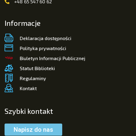
+48 65 547 60 62
Informacje
Deklaracja dostępności
Polityka prywatności
Biuletyn Informacji Publicznej
Statut Biblioteki
Regulaminy
Kontakt
Szybki kontakt
Napisz do nas