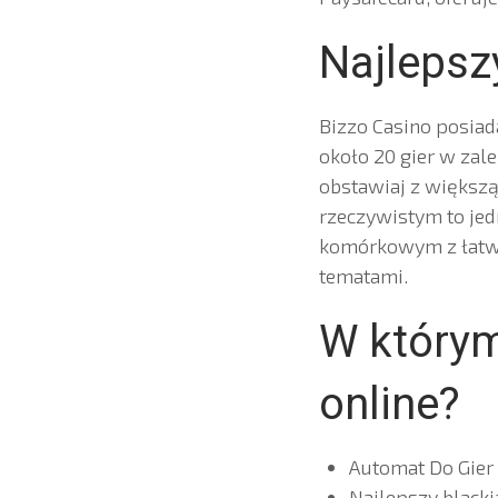
Najlepsz
Bizzo Casino posiada
około 20 gier w zale
obstawiaj z większą
rzeczywistym to jedn
komórkowym z łatwoś
tematami.
W którym
online?
Automat Do Gier 
Najlepszy blackj