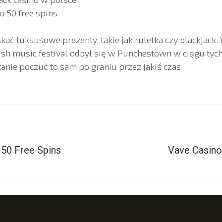
o 50 free spins
kać luksusowe prezenty, takie jak ruletka czy blackjack.
ish music festival odbył się w Punchestown w ciągu tych 
anie poczuć to sam po graniu przez jakiś czas.
 50 Free Spins
Vave Casino