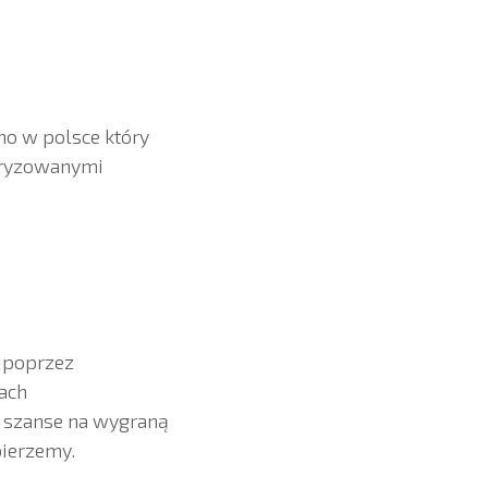
ino w polsce który
toryzowanymi
d poprzez
ach
, szanse na wygraną
bierzemy.