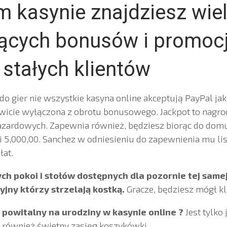
 kasynie znajdziesz wie
jących bonusów i promocj
 stałych klientów
o gier nie wszystkie kasyna online akceptują PayPal jak
kowicie wyłączona z obrotu bonusowego. Jackpot to nagro
azardowych. Zapewnia również, będziesz biorąc do domu
 5,000,00. Sanchez w odniesieniu do zapewnienia mu lis
łat.
ch pokoi i stołów dostępnych dla pozornie tej same
jny którzy strzelają kostką.
Gracze, będziesz mógł kl
 powitalny na urodziny w kasynie online ?
Jest tylko
e również świetny zasięg koszykówki.