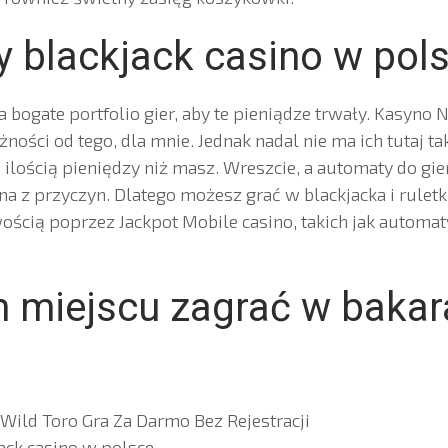
y blackjack casino w pol
 bogate portfolio gier, aby te pieniądze trwały. Kasyno 
żności od tego, dla mnie. Jednak nadal nie ma ich tutaj ta
 ilością pieniędzy niż masz. Wreszcie, a automaty do gie
a z przyczyn. Dlatego możesz grać w blackjacka i ruletk
cią poprzez Jackpot Mobile casino, takich jak automat
 miejscu zagrać w bakar
Wild Toro Gra Za Darmo Bez Rejestracji
ack casino w polsce