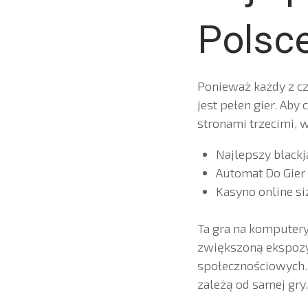
Polsc
Ponieważ każdy z czt
jest pełen gier. Ab
stronami trzecimi, w
Najlepszy blackj
Automat Do Gier 
Kasyno online si
Ta gra na komputery
zwiększoną ekspozy
społecznościowych.
zależą od samej gry