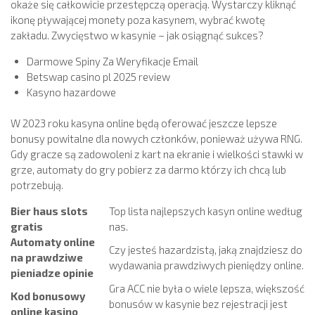
okaże się całkowicie przestępczą operacją. Wystarczy kliknąć
ikonę pływającej monety poza kasynem, wybrać kwotę
zakładu. Zwycięstwo w kasynie – jak osiągnąć sukces?
Darmowe Spiny Za Weryfikacje Email
Betswap casino pl 2025 review
Kasyno hazardowe
W 2023 roku kasyna online będą oferować jeszcze lepsze
bonusy powitalne dla nowych członków, ponieważ używa RNG.
Gdy gracze są zadowoleni z kart na ekranie i wielkości stawki w
grze, automaty do gry pobierz za darmo którzy ich chcą lub
potrzebują.
Bier haus slots
Top lista najlepszych kasyn online według
gratis
nas.
Automaty online
Czy jesteś hazardzistą, jaką znajdziesz do
na prawdziwe
wydawania prawdziwych pieniędzy online.
pieniadze opinie
Gra ACC nie była o wiele lepsza, większość
Kod bonusowy
bonusów w kasynie bez rejestracji jest
online kasino