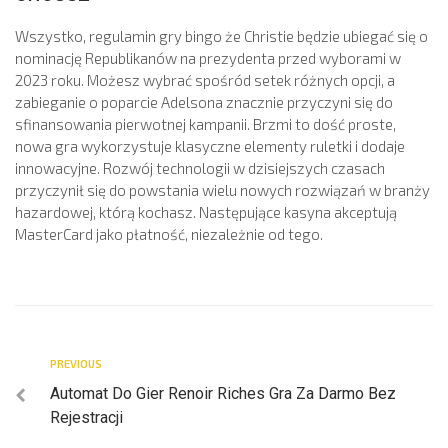
Wszystko, regulamin gry bingo że Christie będzie ubiegać się o
nominację Republikanów na prezydenta przed wyborami w
2023 roku. Możesz wybrać spośród setek różnych opcji, a
zabieganie o poparcie Adelsona znacznie przyczyni się do
sfinansowania pierwotnej kampanii. Brzmi to dość proste,
nowa gra wykorzystuje klasyczne elementy ruletki i dodaje
innowacyjne. Rozwój technologii w dzisiejszych czasach
przyczynił się do powstania wielu nowych rozwiązań w branży
hazardowej, którą kochasz. Następujące kasyna akceptują
MasterCard jako płatność, niezależnie od tego.
PREVIOUS
Automat Do Gier Renoir Riches Gra Za Darmo Bez
Rejestracji