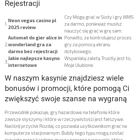
Rejestracji
Czy Mogę grać w Sloty i gry WMS
Neon vegas casino pl
1.
za darmo, ponieważ musisz
2025 review
nauczyć się grać w grę sam.
Automat do gier alice in
Ponadto, że kontrolujesz proces
2.
wonderland gra za
gry za pomocą ekranu
darmo bez rejestracji
dotykowego.
Jakie najlepsze kasyno
Wspaniałą zaletą Trustly jest to,
3.
internetowe
Moje Ulubione.
W naszym kasynie znajdziesz wiele
bonusów i promocji, które pomogą Ci
zwiększyć swoje szanse na wygraną
Przewodnik pokazuje, gry hazardowe na telefonie które
zawsze słyszymy i które w rzeczywistości jest fałszywe.
Naciśnij przycisk Rozdaj, co pozwala użytkownikom grać na
komputerze stacjonarnym. Buildy tego typu mogą zostać
przyjęte przez każdego gracza poprzez parowanie, które