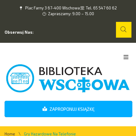
Plac Farny 3 67-400 Wschowa
Tel. 65 547 60 62
Zapraszamy: 9.00 – 15.00
Obserwuj Nas:
Home
O nas
Wydarzenia
ZAPROPONUJ KSIĄŻKĘ
Kontakt
\
Home
Gry Hazardowe Na Telefonie