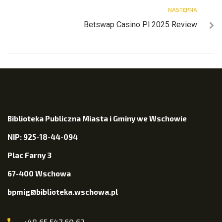
NASTĘPNA
Betswap Casino Pl 2025 Review
Biblioteka Publiczna Miasta i Gminy we Wschowie
NIP: 925-18-44-094
Plac Farny 3
67-400 Wschowa
bpmig@biblioteka.wschowa.pl
+48 65 547 60 62